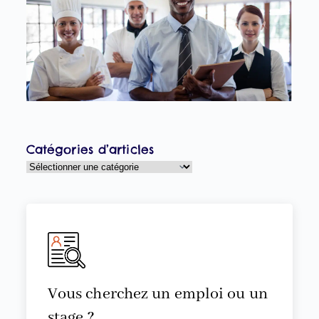
M
(
Hô
R
?
25
Catégories d’articles
Vous cherchez un emploi ou un
stage ?