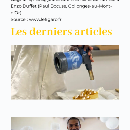
Enzo Duffet (Paul Bocuse, Collonges-au-Mont-
d’Or).
Source : www.lefigaro.fr
Les derniers articles
P
c
g
:
é
C
p
pr
24 
P
ch