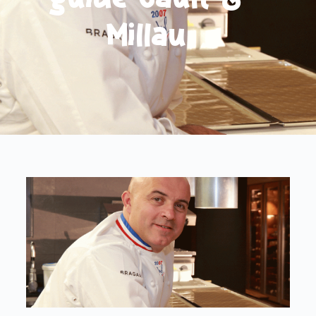
guide Gault &
Millau